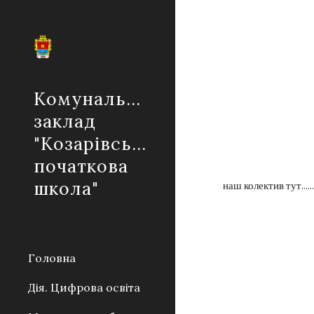
Sk
Комунальний
заклад
"Козарівська
початкова
школа"
наш колектив тут......
Головна
Дія. Цифрова освіта