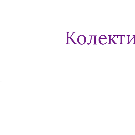
ip to main content
Skip to navigat
Колект
..